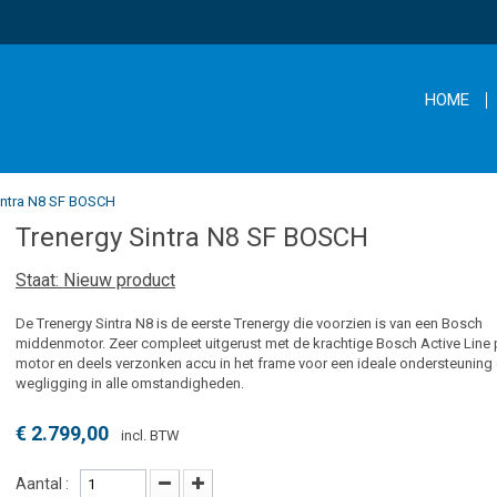
HOME
intra N8 SF BOSCH
Trenergy Sintra N8 SF BOSCH
Staat:
Nieuw product
De Trenergy Sintra N8 is de eerste Trenergy die voorzien is van een Bosch
middenmotor. Zeer compleet uitgerust met de krachtige Bosch Active Line
motor en deels verzonken accu in het frame voor een ideale ondersteuning
wegligging in alle omstandigheden.
€ 2.799,00
incl. BTW
Aantal :