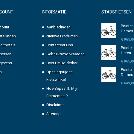
CCOUNT
INFORMATIE
STADSFIETSEN
Pointer
count
Aanbiedingen
Dames
stellingen
Nieuwe Producten
€ 965,0
editnota's
Contacteer Ons
Pointer
Heren
ressen
Gebruiksvoorwaarden
€ 965,0
egevens
Over De Bolderkar
Pointer
n
Openingstijden
Dames
Fietswinkel
€ 649,0
Hoe Bepaal Ik Mijn
Framemaat?
Disclaimer
Sitemap