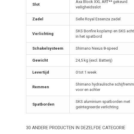
Axa Block XXL ART** gekeurd
Slot
veiligheidsslot
Zadel
Selle Royal Essenza zadel
SKS Bonfire koplamp en SKS achte
Verlichting
in het spatbord
Schakelsysteem
Shimano Nexus 8-speed
Gewicht
24,5 kg (excl. Batterij)
Levertijd
0 tot 1 week
Shimano hydraulische schijfrem
Remmen
voor en achter
SKS aluminium spatborden met
Spatborden
geïntegreerde verlichting
30 ANDERE PRODUCTEN IN DEZELFDE CATEGORIE