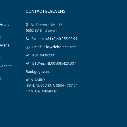
CONTACTGEGEVENS
 Arena
Pointer Grande
St. Theresiaplein 15
Heren
5652 EV Eindhoven
0
€ 649,00
Bel ons:
+31 (0)40 255 00 94
 Arena
Pointer Solara
Email:
info@debolderkar.nl
Dames, nexus-3
of 7
Kvk: 94392331
0
€ 789,00
BTW-nr.: NL005085423.B37
 Grande
Pointer Solara
Bankgegevens
Heren, nexus-3 of
0
ABN-AMRO
7
IBAN: NL69 ABNA 0504 4757 54
€ 789,00
T.n.v.: De Bolderkar