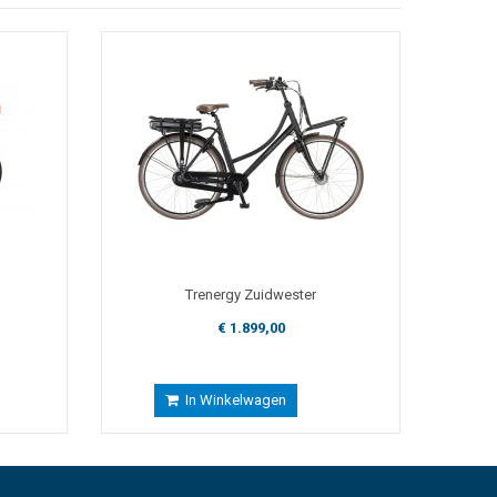
Trenergy Zuidwester
Trene
€ 1.899,00
In Winkelwagen